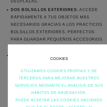
DESPLAZAS.
DOS BOLSILLOS EXTERIORES:
ACCEDE
RÁPIDAMENTE A TUS OBJETOS MÁS
NECESARIOS GRACIAS A LOS PRÁCTICOS
BOLSILLOS EXTERIORES. PERFECTOS
PARA GUARDAR PEQUEÑOS ACCESORIOS
Y TENERLOS SIEMPRE A MANO.
MULTIUSO Y ELEGANTE:
IDEAL PARA EL
COOKIES
USO DIARIO, YA SEA QUE NECESITES
LLEVAR DEBERES, EQUIPO DE TRABAJO,
UTILIZAMOS COOKIES PROPIAS Y DE
O INCLUSO ALIMENTOS. SU DISEÑO
TERCEROS PARA MEJORAR NUESTROS
ELEGANTE Y FUNCIONAL COMPLEMENTA
SERVICIOS MEDIANTE EL ANÁLISIS DE SUS
CUALQUIER LOOK, DESDE CASUAL HASTA
HÁBITOS DE NAVEGACIÓN.
PROFESIONAL.
PUEDE ACEPTAR LAS COOKIES HACIENDO