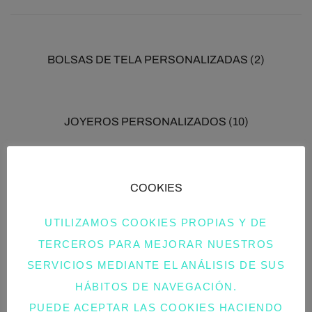
BOLSAS DE TELA PERSONALIZADAS
(2)
JOYEROS PERSONALIZADOS
(10)
REGALOS PERSONALIZADOS MADERA: ABANICOS
COOKIES
(2)
UTILIZAMOS COOKIES PROPIAS Y DE
TERCEROS PARA MEJORAR NUESTROS
PERCHAS PERSONALIZADAS
(24)
SERVICIOS MEDIANTE EL ANÁLISIS DE SUS
HÁBITOS DE NAVEGACIÓN.
PUEDE ACEPTAR LAS COOKIES HACIENDO