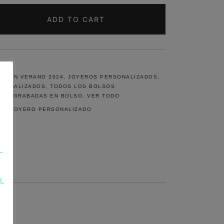
ADD TO CART
CO
CCIÓN VERANO 2024
,
JOYEROS PERSONALIZADOS
,
RSONALIZADOS
,
TODOS LOS BOLSOS
RAS GRABADAS EN BOLSO
,
VER TODO
CA
,
JOYERO PERSONALIZADO
L
L
R