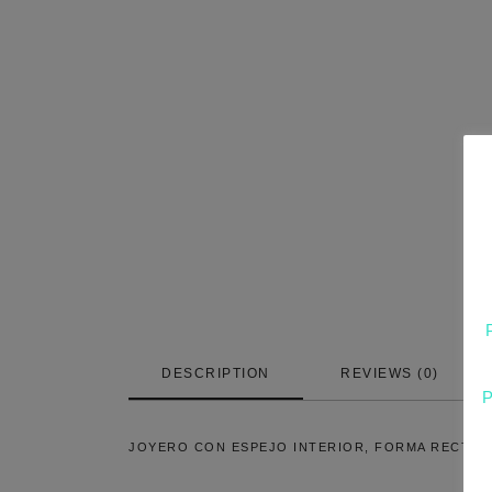
DESCRIPTION
REVIEWS (0)
JOYERO CON ESPEJO INTERIOR, FORMA RECTANGU