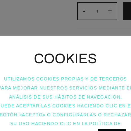
JOYERO
-
+
PERSONALIZADO
RECTANGULAR
GRANDE
COLOR:
BLANCO.
SKU:
JOYERO GRANDE BLAN
QUANTITY
CATEGORIES:
BOLSOS COLE
REGALOS Y PRODUCTOS PE
COOKIES
PERSONALIZABLES CON LET
TAGS:
JOYERO
,
JOYERO CHI
UTILIZAMOS COOKIES PROPIAS Y DE TERCEROS
PARA MEJORAR NUESTROS SERVICIOS MEDIANTE E
ANÁLISIS DE SUS HÁBITOS DE NAVEGACIÓN.
PUEDE ACEPTAR LAS COOKIES HACIENDO CLIC EN E
BOTÓN «ACEPTO» O CONFIGURARLAS O RECHAZA
LAR, TAMAÑO: 20 CM X 14 CM X 8 CM.
SU USO HACIENDO CLIC EN LA POLÍTICA DE