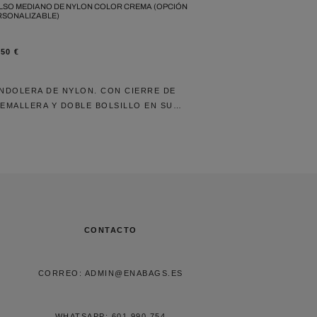
LSO MEDIANO DE NYLON COLOR CREMA (OPCIÓN
RSONALIZABLE)
,50
€
NDOLERA DE NYLON. CON CIERRE DE
EMALLERA Y DOBLE BOLSILLO EN SU…
CONTACTO
CORREO: ADMIN@ENABAGS.ES
WHATSAPP: 601.990.754