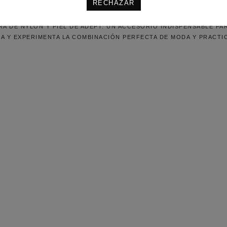
LO.
RECHAZAR
ERA DE NYLON Y PIEL DE ADEPT. UN ACCESORIO INDISPENSABLE P
RA Y EXPERIMENTA LA COMBINACIÓN PERFECTA DE MODA Y PRACTI