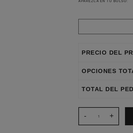
APAREZCA EN TU BOLSO:
PRECIO DEL P
OPCIONES TOT
TOTAL DEL PED
BANDOLERA
-
+
HOMBRE
PIEL
COLOR