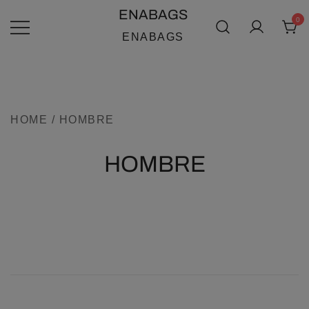
SALTAR
ENABAGS
0
AL
ENABAGS
CONTENIDO
HOME
/ HOMBRE
HOMBRE