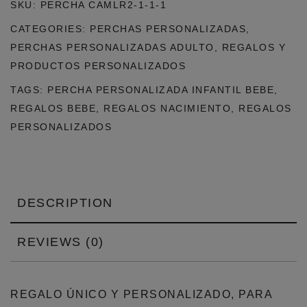
SKU:
PERCHA CAMLR2-1-1-1
MADERA
CATEGORIES:
PERCHAS PERSONALIZADAS
,
LAZO
PERCHAS PERSONALIZADAS ADULTO
,
REGALOS Y
AZUL
PRODUCTOS PERSONALIZADOS
+
TAGS:
PERCHA PERSONALIZADA INFANTIL BEBE
,
LAZO
REGALOS BEBE
,
REGALOS NACIMIENTO
,
REGALOS
BLANCO
PERSONALIZADOS
(ENVÍO
GRATIS)
QUANTITY
DESCRIPTION
REVIEWS (0)
REGALO ÚNICO Y PERSONALIZADO, PARA