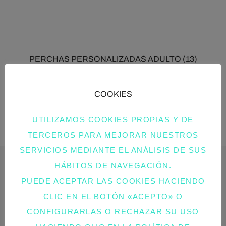
PERCHAS PERSONALIZADAS ADULTO
(13)
COOKIES
PERCHAS PERSONALIZADAS INFANTILES
(11)
UTILIZAMOS COOKIES PROPIAS Y DE
TERCEROS PARA MEJORAR NUESTROS
SERVICIOS MEDIANTE EL ANÁLISIS DE SUS
HÁBITOS DE NAVEGACIÓN.
AVISO LEGAL
PUEDE ACEPTAR LAS COOKIES HACIENDO
CLIC EN EL BOTÓN «ACEPTO» O
AVISO LEGAL
CONFIGURARLAS O RECHAZAR SU USO
POLÍTICA DE PRIVACIDAD