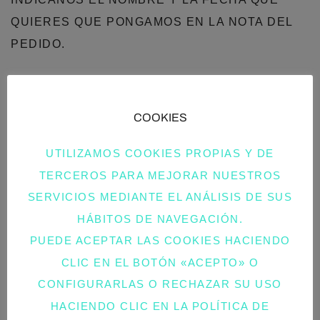
QUIERES QUE PONGAMOS EN LA NOTA DEL
PEDIDO.
ENVÍOS GRATIS.
COOKIES
PLAZO ESTIMADO DE ENTREGA: 4-5 DÍAS
LABORABLES A TRAVÉS DE CORREOS
UTILIZAMOS COOKIES PROPIAS Y DE
EXPRESS.
TERCEROS PARA MEJORAR NUESTROS
SERVICIOS MEDIANTE EL ANÁLISIS DE SUS
PUEDES HACERNOS CUALQUIER CONSULTA
HÁBITOS DE NAVEGACIÓN.
EN EL TELÉFONO: 601.99.07.54.
PUEDE ACEPTAR LAS COOKIES HACIENDO
CLIC EN EL BOTÓN «ACEPTO» O
CONFIGURARLAS O RECHAZAR SU USO
HACIENDO CLIC EN LA POLÍTICA DE