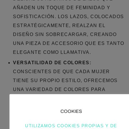
AÑADEN UN TOQUE DE FEMINIDAD Y
SOFISTICACIÓN. LOS LAZOS, COLOCADOS
ESTRATÉGICAMENTE, REALZAN EL
DISEÑO SIN SOBRECARGAR, CREANDO
UNA PIEZA DE ACCESORIO QUE ES TANTO
ELEGANTE COMO LLAMATIVA.
VERSATILIDAD DE COLORES:
CONSCIENTES DE QUE CADA MUJER
TIENE SU PROPIO ESTILO, OFRECEMOS
UNA VARIEDAD DE COLORES PARA
ELEGIR. DESDE LOS CLÁSICOS NEGROS Y
MARRONES HASTA TONOS MÁS
COOKIES
VIBRANTES Y MODERNOS, HAY UNA
CARTERA PARA CADA GUSTO Y OCASIÓN.
UTILIZAMOS COOKIES PROPIAS Y DE