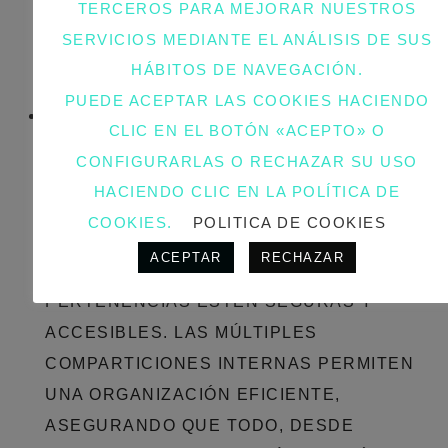
TERCEROS PARA MEJORAR NUESTROS
ELIGE ENTRE NUESTRA PALETA DE
SERVICIOS MEDIANTE EL ANÁLISIS DE SUS
COLORES AQUEL QUE MEJOR SE ADAPTE
HÁBITOS DE NAVEGACIÓN.
A TU PERSONALIDAD Y ESTILO DE VIDA.
PUEDE ACEPTAR LAS COOKIES HACIENDO
FUNCIONALIDAD SUPERIOR CON
CLIC EN EL BOTÓN «ACEPTO» O
CREMALLERAS:
LA SEGURIDAD Y LA
CONFIGURARLAS O RECHAZAR SU USO
ORGANIZACIÓN SON FUNDAMENTALES EN
HACIENDO CLIC EN LA POLÍTICA DE
EL DISEÑO DE NUESTRA CARTERA.
COOKIES.
POLITICA DE COOKIES
EQUIPADA CON CREMALLERAS SUAVES Y
ACEPTAR
RECHAZAR
RESISTENTES, GARANTIZA QUE TUS
PERTENENCIAS ESTÉN SEGURAS Y
ACCESIBLES. LAS MÚLTIPLES
COMPARTICIONES INTERNAS PERMITEN
UNA ORGANIZACIÓN EFICIENTE,
ASEGURANDO QUE TODO, DESDE