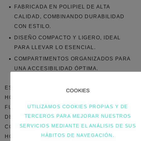
FABRICADA EN POLIPIEL DE ALTA
CALIDAD, COMBINANDO DURABILIDAD
CON ESTILO.
DISEÑO COMPACTO Y LIGERO, IDEAL
PARA LLEVAR LO ESENCIAL.
COMPARTIMENTOS ORGANIZADOS PARA
UNA ACCESIBILIDAD ÓPTIMA.
ESTA BANDOLERA DE POLIPIEL PARA
COOKIES
HOMBRE NO SOLO ES UN ACCESORIO
UTILIZAMOS COOKIES PROPIAS Y DE
FUNCIONAL, SINO TAMBIÉN UN STATEMENT
TERCEROS PARA MEJORAR NUESTROS
DE MODA QUE REFLEJA EL BUEN GUSTO Y LA
SERVICIOS MEDIANTE EL ANÁLISIS DE SUS
CONCIENCIA AMBIENTAL. ADQUIERE LA TUYA
HÁBITOS DE NAVEGACIÓN.
HOY Y AGREGA UN TOQUE DE CLASE A TU