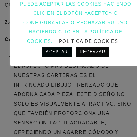
PUEDE ACEPTAR LAS COOKIES HACIENDO
COLECCIÓN DE ACCESORIOS.
CLIC EN EL BOTÓN «ACEPTO» O
2.- CARTERA TRENZADA:
CONFIGURARLAS O RECHAZAR SU USO
HACIENDO CLIC EN LA POLÍTICA DE
CARACTERÍSTICAS PRINCIPALES:
COOKIES.
POLITICA DE COOKIES
ACEPTAR
RECHAZAR
DISEÑO ÚNICO CON DIBUJO TRENZADO:
EL ASPECTO MÁS DESTACADO DE
NUESTRAS CARTERAS ES EL
INTRINCADO DIBUJO TRENZADO QUE
ADORNA CADA PIEZA. ESTE DISEÑO NO
SOLO ES VISUALMENTE ATRACTIVO, SINO
QUE TAMBIÉN PROPORCIONA UNA
SENSACIÓN TÁCTIL AGRADABLE,
OFRECIENDO UN AGARRE CÓMODO Y