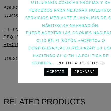
UTILIZAMOS COOKIES PROPIAS Y DE
BOLSO PEQUEÑO CAPAZO DE VERANO, TE
TERCEROS PARA MEJORAR NUESTRO
DAMOS UNA OPCIÓN MÁS PEQUEÑA:
SERVICIOS MEDIANTE EL ANÁLISIS DE 
HÁBITOS DE NAVEGACIÓN.
HTTPS://WWW.ENABAGS.ES/INDEX.PHP/PRODU
PUEDE ACEPTAR LAS COOKIES HACIEN
PEQUENO-COLORES-MADERA-BEIG-CON-
CLIC EN EL BOTÓN «ACEPTO» O
ADORNOS/
CONFIGURARLAS O RECHAZAR SU US
HACIENDO CLIC EN LA POLÍTICA DE
BOLSO PLAYA XXL PERSONALIZADO
COOKIES.
POLITICA DE COOKIES
ACEPTAR
RECHAZAR
RELATED PRODUCTS