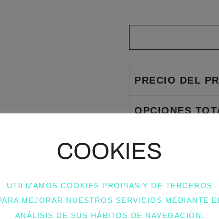
PRECIO DEL P
OPCIONES TOT
TOTAL DEL PED
COOKIES
BOLSO
-
+
UTILIZAMOS COOKIES PROPIAS Y DE TERCEROS
LAZO
MANO
PARA MEJORAR NUESTROS SERVICIOS MEDIANTE E
Y
ANÁLISIS DE SUS HÁBITOS DE NAVEGACIÓN.
HOMBRO