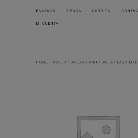
SALTAR
AL
ENABAGS
TIENDA
CARRITO
CONTA
CONTENIDO
MI CUENTA
HOME
/
MUJER
/
BOLSOS MINI
/ BOLSO LAZO MA