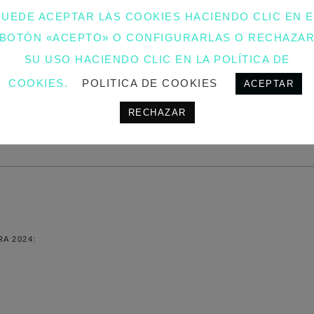
CON
SKU:
BOLSO LAZO AZUL
PUEDE ACEPTAR LAS COOKIES HACIENDO CLIC EN E
LAZO
CATEGORIES:
BOLSOS COLE
BOTÓN «ACEPTO» O CONFIGURARLAS O RECHAZA
COLOR
LOS BOLSOS PERSONALIZAB
AZUL
SU USO HACIENDO CLIC EN LA POLÍTICA DE
TAG:
BOLSO MANO CON LAZ
QUANTITY
COOKIES.
POLITICA DE COOKIES
ACEPTAR
RECHAZAR
.
A 2024: