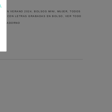
L
CCIÓN VERANO 2024
,
BOLSOS MINI
,
MUJER
,
TODOS
R
LES CON LETRAS GRABADAS EN BOLSO
,
VER TODO
O DE ADORNO