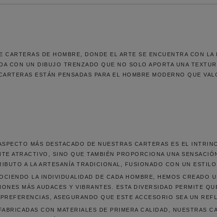
 CARTERAS DE HOMBRE, DONDE EL ARTE SE ENCUENTRA CON LA F
A CON UN DIBUJO TRENZADO QUE NO SOLO APORTA UNA TEXTURA
S CARTERAS ESTÁN PENSADAS PARA EL HOMBRE MODERNO QUE VAL
ASPECTO MÁS DESTACADO DE NUESTRAS CARTERAS ES EL INTRIN
ENTE ATRACTIVO, SINO QUE TAMBIÉN PROPORCIONA UNA SENSACI
IBUTO A LA ARTESANÍA TRADICIONAL, FUSIONADO CON UN ESTI
CIENDO LA INDIVIDUALIDAD DE CADA HOMBRE, HEMOS CREADO UN
ONES MÁS AUDACES Y VIBRANTES. ESTA DIVERSIDAD PERMITE Q
Y PREFERENCIAS, ASEGURANDO QUE ESTE ACCESORIO SEA UN REF
FABRICADAS CON MATERIALES DE PRIMERA CALIDAD, NUESTRAS C