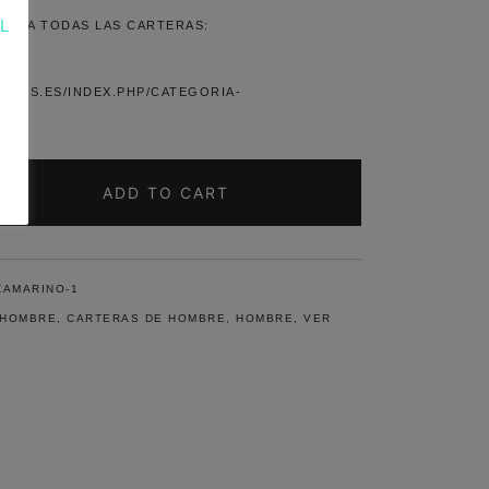
L
CE A TODAS LAS CARTERAS:
R
BAGS.ES/INDEX.PHP/CATEGORIA-
ADD TO CART
AMARINO-1
 HOMBRE
,
CARTERAS DE HOMBRE
,
HOMBRE
,
VER