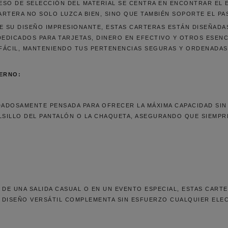
OCESO DE SELECCIÓN DEL MATERIAL SE CENTRA EN ENCONTRAR EL 
RTERA NO SOLO LUZCA BIEN, SINO QUE TAMBIÉN SOPORTE EL PA
E SU DISEÑO IMPRESIONANTE, ESTAS CARTERAS ESTÁN DISEÑADA
EDICADOS PARA TARJETAS, DINERO EN EFECTIVO Y OTROS ESENC
 FÁCIL, MANTENIENDO TUS PERTENENCIAS SEGURAS Y ORDENADAS
ERNO:
DADOSAMENTE PENSADA PARA OFRECER LA MÁXIMA CAPACIDAD SIN 
LSILLO DEL PANTALÓN O LA CHAQUETA, ASEGURANDO QUE SIEMPR
O DE UNA SALIDA CASUAL O EN UN EVENTO ESPECIAL, ESTAS CAR
U DISEÑO VERSÁTIL COMPLEMENTA SIN ESFUERZO CUALQUIER ELEC