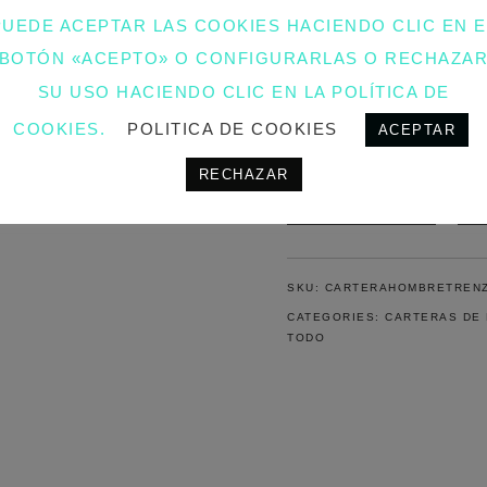
PUEDE ACEPTAR LAS COOKIES HACIENDO CLIC EN E
AQUÍ TE PONEMOS UN ENLA
BOTÓN «ACEPTO» O CONFIGURARLAS O RECHAZA
SU USO HACIENDO CLIC EN LA POLÍTICA DE
CARTERAHTTPS://WWW.ENA
PRODUCTO/CARTERAS/
COOKIES.
POLITICA DE COOKIES
ACEPTAR
CARTERA
RECHAZAR
-
+
HOMBRE
TRENZADA
NEGRA
QUANTITY
SKU:
CARTERAHOMBRETRENZ
CATEGORIES:
CARTERAS DE
TODO