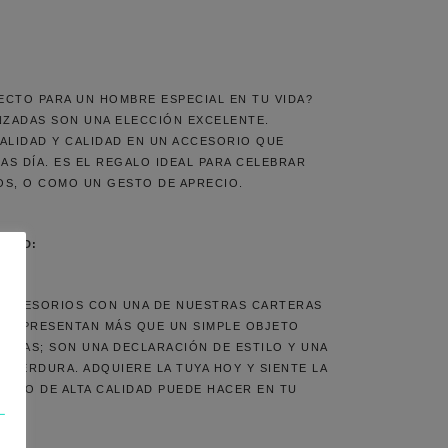
:
ECTO PARA UN HOMBRE ESPECIAL EN TU VIDA?
ZADAS SON UNA ELECCIÓN EXCELENTE.
ALIDAD Y CALIDAD EN UN ACCESORIO QUE
AS DÍA. ES EL REGALO IDEAL PARA CELEBRAR
OS, O COMO UN GESTO DE APRECIO.
IDAD:
E ACCESORIOS CON UNA DE NUESTRAS CARTERAS
 REPRESENTAN MÁS QUE UN SIMPLE OBJETO
NCIAS; SON UNA DECLARACIÓN DE ESTILO Y UNA
E PERDURA. ADQUIERE LA TUYA HOY Y SIENTE LA
ORIO DE ALTA CALIDAD PUEDE HACER EN TU
L