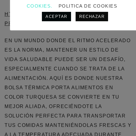
COOKIES.
POLITICA DE COOKIES
HTTPS://WWW.ENABAGS.ES/INDEX.PHP/CATEG
ACEPTAR
RECHAZAR
PRODUCTO/DEPORTE/
EN UN MUNDO DONDE EL RITMO ACELERADO
ES LA NORMA, MANTENER UN ESTILO DE
VIDA SALUDABLE PUEDE SER UN DESAFÍO,
ESPECIALMENTE CUANDO SE TRATA DE LA
ALIMENTACIÓN. AQUÍ ES DONDE NUESTRA
BOLSA TÉRMICA PORTA ALIMENTOS EN
COLOR TURQUESA SE CONVIERTE EN TU
MEJOR ALIADA, OFRECIÉNDOTE LA
SOLUCIÓN PERFECTA PARA TRANSPORTAR
TUS COMIDAS MANTENIÉNDOLAS FRESCAS Y
A LA TEMPERATURA ADECUADA DURANTE