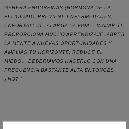
GENERA ENDORFINAS (HORMONA DE LA
FELICIDAD), PREVIENE ENFERMEDADES,
ENFORTALECE, ALARGA LA VIDA… VIAJAR TE
PROPORCIONA MUCHO APRENDIZAJE, ABRES
LA MENTE A NUEVAS OPORTUNIDADES Y
AMPLÍAS TU HORIZONTE, REDUCE EL
MIEDO… DEBERÍAMOS HACERLO CON UNA
FRECUENCIA BASTANTE ALTA ENTONCES,
¿NO? “