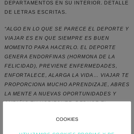
DEPARTAMENTOS EN SU INTERIOR. DETALLE
DE LETRAS ESCRITAS.
“ALGO EN LO QUE SE PARECE EL DEPORTE Y
VIAJAR ES EN QUE SIEMPRE ES BUEN
MOMENTO PARA HACERLO. EL DEPORTE
GENERA ENDORFINAS (HORMONA DE LA
FELICIDAD), PREVIENE ENFERMEDADES,
ENFORTALECE, ALARGA LA VIDA… VIAJAR TE
PROPORCIONA MUCHO APRENDIZAJE, ABRES
LA MENTE A NUEVAS OPORTUNIDADES Y
AMPLÍAS TU HORIZONTE, REDUCE EL
MIEDO… DEBERÍAMOS HACERLO CON UNA
COOKIES
FRECUENCIA BASTANTE ALTA ENTONCES,
¿NO? “