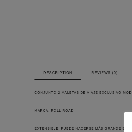
DESCRIPTION
REVIEWS (0)
CONJUNTO 2 MALETAS DE VIAJE EXCLUSIVO MO
MARCA: ROLL ROAD
EXTENSIBLE: PUEDE HACERSE MÁS GRANDE 5 CM