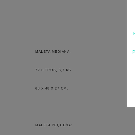
MALETA MEDIANA:
72 LITROS, 3,7 KG
68 X 48 X 27 CM.
MALETA PEQUEÑA: