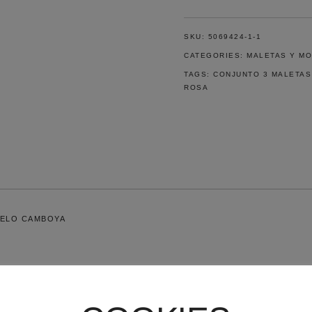
VIAJE
NEGRAS
MOD.
SKU:
5069424-1-1
CAMBOYA
CATEGORIES:
MALETAS Y MO
ROSA
TAGS:
CONJUNTO 3 MALETAS
ABS
ROSA
55-
68
CM
CON
RUEDAS
EXTENSIBLES
QUANTITY
DELO CAMBOYA